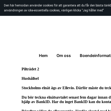
Den här hemsidan använder cookies för att garantera att du får den bästa tänk
användningen av icke-essentiella cookies, vänligen klicka "Jag håller med"
Hem
Om oss
Boendeinformat
Pilträdet 2
Hushållsel
Stockholms elnät ägs av Ellevio. Därför måste du teckna
Du bör teckna elnätsavtalet senast fem dagar innan du
hjälp av BankID. Har du inget BankID kan du kontakt