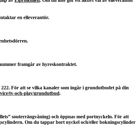
jälp av
Elpriskollen
. Om du inte gör ett aktivt val av elleverantör
ntaktar en elleverantör.
enhetsdörren.
rs nummer framgår av hyreskontraktet.
90 222. För att se vilka kanaler som ingår i grundutbudet på din
rvice/tv-och-play/grundutbud
.
allets” souterrängvåning) och öppnas med portnyckeln. För att
gscylindern. Om du tappar bort nyckel och/eller bokningscylinder