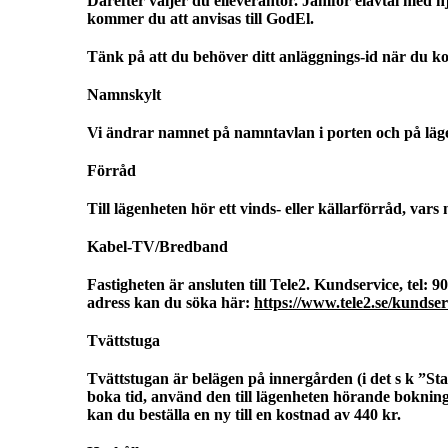
Därefter väljer du elleverantör. Jämför elavtal med h
kommer du att anvisas till GodEl.
Tänk på att du behöver ditt anläggnings-id när du ko
Namnskylt
Vi ändrar namnet på namntavlan i porten och på läg
Förråd
Till lägenheten hör ett vinds- eller källarförråd, va
Kabel-TV/Bredband
Fastigheten är ansluten till Tele2. Kundservice, tel: 
adress kan du söka här:
https://www.tele2.se/kundse
Tvättstuga
Tvättstugan är belägen på innergården (i det s k ”St
boka tid, använd den till lägenheten hörande boknin
kan du beställa en ny till en kostnad av 440 kr.