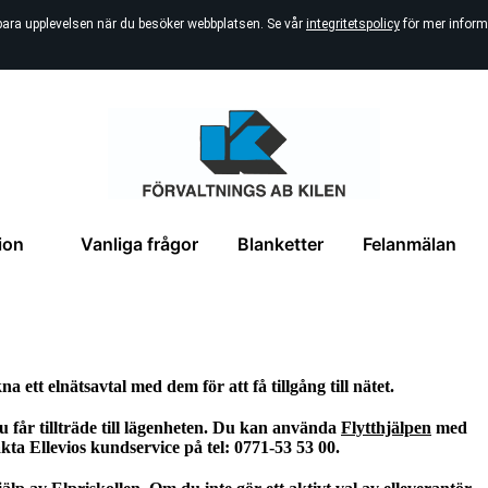
bara upplevelsen när du besöker webbplatsen. Se vår
integritetspolicy
för mer inform
ion
Vanliga frågor
Blanketter
Felanmälan
 ett elnätsavtal med dem för att få tillgång till nätet.
 får tillträde till lägenheten. Du kan använda
Flytthjälpen
med
a Ellevios kundservice på tel: 0771-53 53 00.